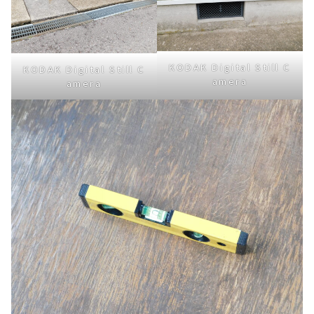
KODAK Digital Still C
KODAK Digital Still C
amera
amera