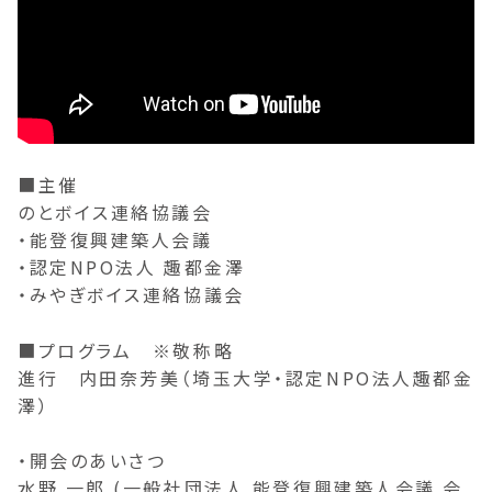
■主催
のとボイス連絡協議会
・能登復興建築人会議
・認定NPO法人 趣都金澤
・みやぎボイス連絡協議会
■プログラム ※敬称略
進行 内田奈芳美（埼玉大学・認定NPO法人趣都金
澤）
・開会のあいさつ
水野 一郎 (一般社団法人 能登復興建築人会議 会