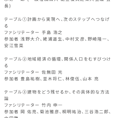
長)
テーブル①計画から実現へ、次のステップへつなげ
る
ファシリテーター 手島 浩之
参加者 浅野大介、姥浦道生、中村文彦、野崎隆一、
安江雪菜
テーブル②地域経済の循環、関係人口をむすびつけ
る
ファシリテーター 佐無田 光
参加者 豊島祐樹、並木将仁、林俊伍、山本 亮
テーブル③建物をどう残せるか、その具体的な方法
論
ファシリテーター 竹内 申一
参加者 岡 佑亮、菊池雅彦、桐明祐治、三谷浩二郎、