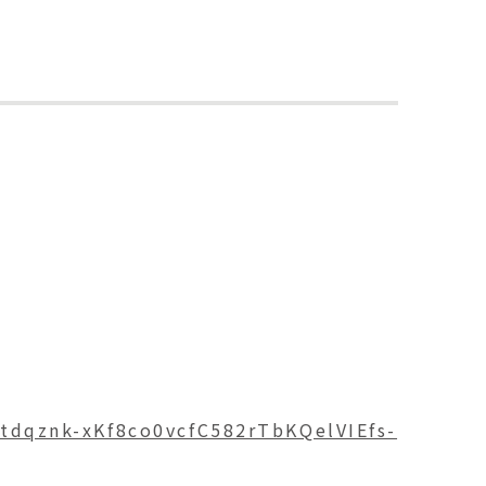
tdqznk-xKf8co0vcfC582rTbKQelVIEfs-