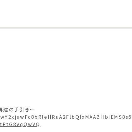
再建の手引き～
id=IwY2xjawFc8bRleHRuA2FlbQIxMAABHbIEMS8s6
LtPtG8VqQwVQ