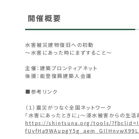
開催概要
水害被災建物復旧への初動
～水害にあった時にまずすること～
主催：建築プロンティアネット
後援：能登復興建築人会議
■参考リンク
（１）震災がつなぐ全国ネットワーク
「水害にあったときに」～浸水被害からの生活
https://shintsuna.org/tools/?fbcl
fUvfHa9WAupgY5g_aem_GIlHnvwX99