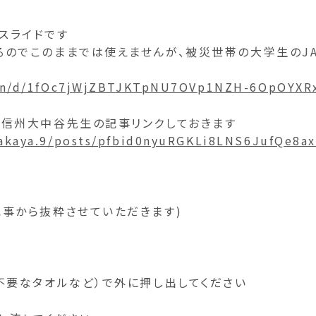
スライドです
のでこのままでは使えませんが、被災世帯の大学生のJA
ion/d/1fOc7jWjZBTJKTpNU7OVp1NZH-6OpOYXRx
る信州大中谷先生の記事リンクしておきます
.nakaya.9/posts/pfbid0nyuRGKLi8LNS6JufQe
事から抜粋させていただきます)
不要なタオルなど）で外に押し出してください