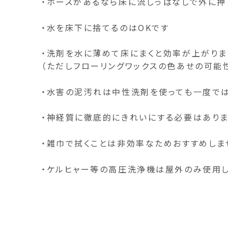
・ホースがあるなら床に流しっぱなしで外に押
・水を床下に捨てるのはOKです
・洗剤を水に薄めて床にまくと効率が上がり
（ただしフローリングワックスの色あせの可能
・水害の泥汚れは中性洗剤を使っても一度で
・神経質に徹底的にきれいにする必要はありま
・雑巾で拭くことは非効率なためおすすめしま
・ケルヒャー等の高圧洗浄機は屋外のみ使用し