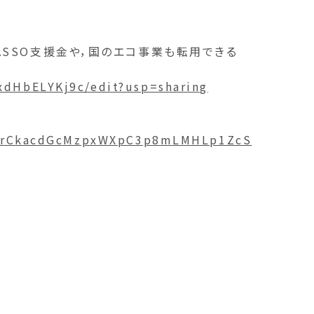
SSO支援金や，国のエコ事業も転用できる
dHbELYKj9c/edit?usp=sharing
8axrCkacdGcMzpxWXpC3p8mLMHLp1ZcS